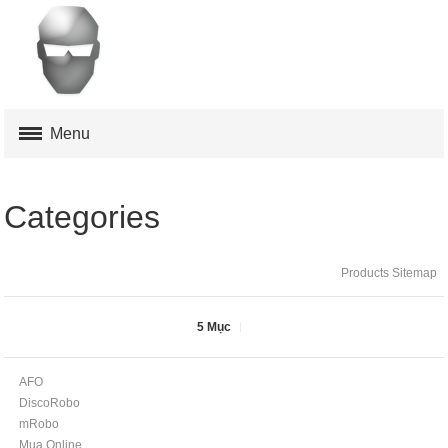
Menu
MUA ONLINE
Categories
AFO
Products Sitemap
DISCOROBO
MROBO
5 Mục
TOOP
AFO
DiscoRobo
HỖ TRỢ
mRobo
Mua Online